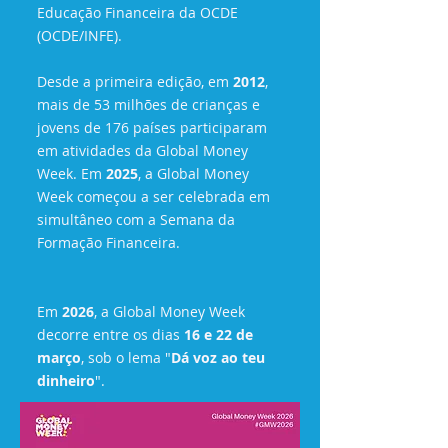
Educação Financeira da OCDE
(OCDE/INFE).
Desde a primeira edição, em
2012
,
mais de 53 milhões de crianças e
jovens de 176 países participaram
em atividades da Global Money
Week.
​
Em
2025
, a Global Money
Week começou a ser celebrada em
simultâneo com a Semana da
Formação Financeira.
Em
2026
, a Global Money Week
decorre entre os dias
16 e 22 de
março
, sob o lema "
Dá voz ao teu
dinheiro
".