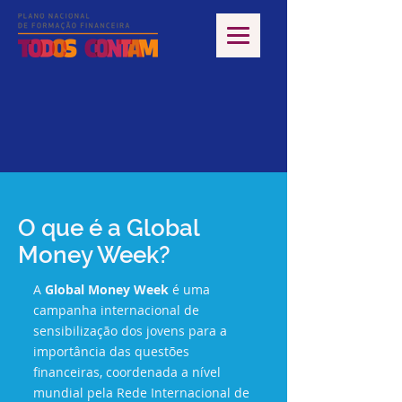
O que é a Global
Money Week?
A
Global Money Week
é uma
campanha internacional de
sensibilização dos jovens para a
importância das questões
financeiras, coordenada a nível
mundial pela Rede Internacional de