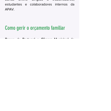
estudantes e colaboradores internos da
APAV.
Como gerir o orçamento familiar
Banco de Portugal e Câmara Municipal de
Alenquer | Ação de sensibilização | Adultos
No dia 31 de outubro, o Banco de Portugal,
através da Sede em Lisboa, em parceria com
a Câmara Municipal de Alenquer, vai
dinamizar uma ação de sensibilização sobre
a gestão do orçamento familiar, dirigida a
adultos.
Gestão do orçamento e inflação
Banco de Portugal e CIAC da Câmara