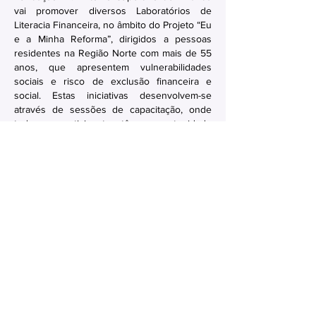
vai promover diversos Laboratórios de
Literacia Financeira, no âmbito do Projeto “Eu
e a Minha Reforma”, dirigidos a pessoas
residentes na Região Norte com mais de 55
anos, que apresentem vulnerabilidades
sociais e risco de exclusão financeira e
social. Estas iniciativas desenvolvem-se
através de sessões de capacitação, onde
todos os participantes têm a oportunidade
de participar, interagir e adquirir
conhecimentos e informações úteis para a
gestão financeira do seu dia-a-dia.
No Poupar Está o Ganho
FACM |
Workshop
| Estudantes e
professores
Entre os dias 30 de outubro e 3 de
novembro, a FACM – Fundação Dr. António